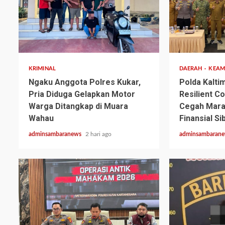
2 min read
2 min read
KRIMINAL
DAERAH
KEA
Ngaku Anggota Polres Kukar,
Polda Kalti
Pria Diduga Gelapkan Motor
Resilient C
Warga Ditangkap di Muara
Cegah Mara
Wahau
Finansial Si
adminsambaranews
2 hari ago
adminsambaran