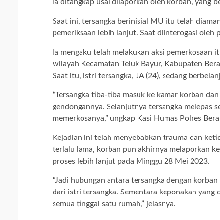
Ia ditangkap usai dilaporkan oleh korban, yang b
Saat ini, tersangka berinisial MU itu telah diam
pemeriksaan lebih lanjut. Saat diinterogasi oleh 
Ia mengaku telah melakukan aksi pemerkosaan itu
wilayah Kecamatan Teluk Bayur, Kabupaten Berau
Saat itu, istri tersangka, JA (24), sedang berbela
“Tersangka tiba-tiba masuk ke kamar korban d
gendongannya. Selanjutnya tersangka melepas s
memerkosanya,” ungkap Kasi Humas Polres Berau
Kejadian ini telah menyebabkan trauma dan ket
terlalu lama, korban pun akhirnya melaporkan ke
proses lebih lanjut pada Minggu 28 Mei 2023.
“Jadi hubungan antara tersangka dengan korban in
dari istri tersangka. Sementara keponakan yang
semua tinggal satu rumah,” jelasnya.