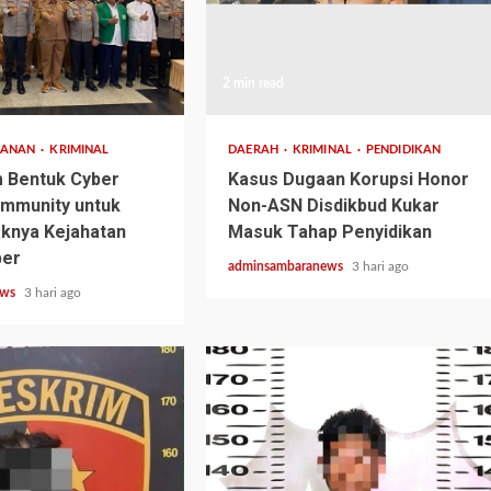
2 min read
MANAN
KRIMINAL
DAERAH
KRIMINAL
PENDIDIKAN
m Bentuk Cyber
Kasus Dugaan Korupsi Honor
ommunity untuk
Non-ASN Disdikbud Kukar
knya Kejahatan
Masuk Tahap Penyidikan
ber
adminsambaranews
3 hari ago
ews
3 hari ago