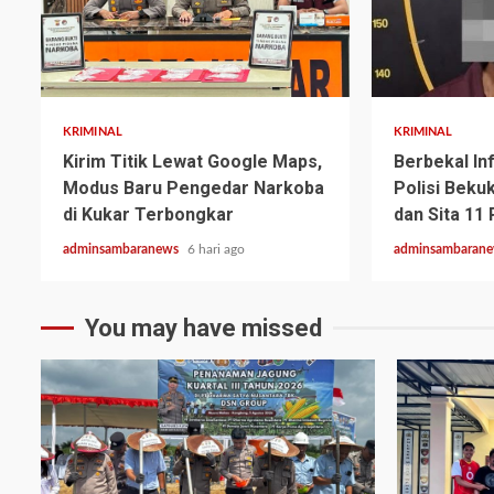
3 min read
2 min read
KRIMINAL
KRIMINAL
Kirim Titik Lewat Google Maps,
Berbekal In
Modus Baru Pengedar Narkoba
Polisi Beku
di Kukar Terbongkar
dan Sita 11
adminsambaranews
6 hari ago
adminsambaran
You may have missed