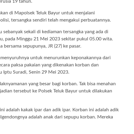
erusia 19 tahun.
ankan di Mapolsek Teluk Bayur untuk menjalani
polisi, tersangka sendiri telah mengakui perbuatannya.
 sebanyak sekali di kediaman tersangka yang ada di
, pada Minggu 21 Mei 2023 sekitar pukul 05.00 wita.
nja bersama sepupunya, JR (27) ke pasar.
an menyuruhnya untuk menurunkan keponakannya dari
ecara paksa pakaian yang dikenakan korban dan
 Iptu Suradi, Senin 29 Mei 2023.
idaknyamanan yang besar bagi korban. Tak bisa menahan
jadian tersebut ke Polsek Teluk Bayur untuk dilakukan
i adalah kakak ipar dan adik ipar. Korban ini adalah adik
 digendongnya adalah anak dari sepupu korban. Mereka