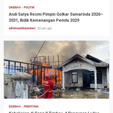
DAERAH
POLITIK
Andi Satya Resmi Pimpin Golkar Samarinda 2026–
2031, Bidik Kemenangan Pemilu 2029
adminsambaranews
20 jam ago
2 min read
DAERAH
PERISTIWA