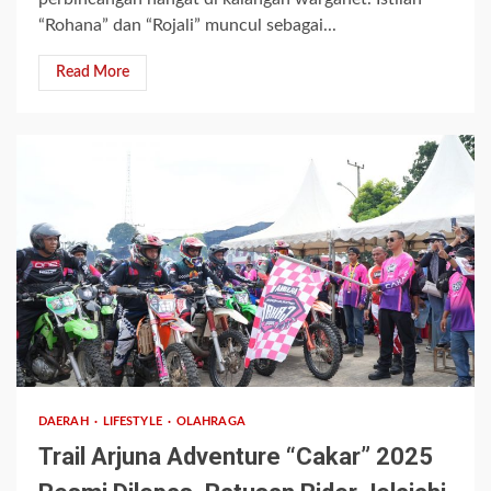
“Rohana” dan “Rojali” muncul sebagai...
Read More
1 min read
DAERAH
LIFESTYLE
OLAHRAGA
Trail Arjuna Adventure “Cakar” 2025