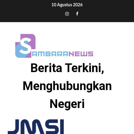
Skip
10 Agustus 2026
to
Tiktok
Instagram
Facebook
content
Berita Terkini,
Menghubungkan
Negeri