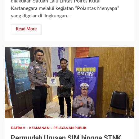
dilakukan Satuan Lalu Lintas Polres Kutai
Kartanegara melalui kegiatan “Polantas Menyapa”
yang digelar di lingkungan...
Read More
1 min read
DAERAH
KEAMANAN
PELAYANAN PUBLIK
Permudah Urusan SIM hingga STNK,