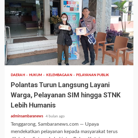
2 min read
DAERAH
HUKUM
KELEMBAGAAN
PELAYANAN PUBLIK
Polantas Turun Langsung Layani
Warga, Pelayanan SIM hingga STNK
Lebih Humanis
adminsambaranews
4 bulan ago
Tenggarong, Sambaranews.com — Upaya
mendekatkan pelayanan kepada masyarakat terus