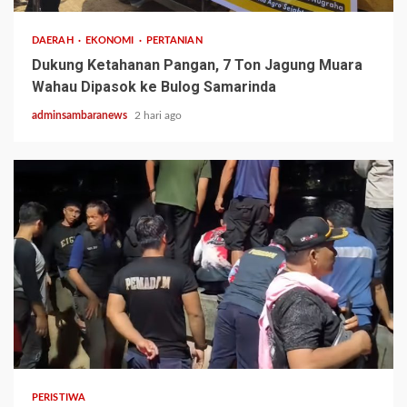
DAERAH
EKONOMI
PERTANIAN
Dukung Ketahanan Pangan, 7 Ton Jagung Muara
Wahau Dipasok ke Bulog Samarinda
adminsambaranews
2 hari ago
2 min read
PERISTIWA