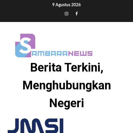
Skip
9 Agustus 2026
to
Tiktok
Instagram
Facebook
content
Berita Terkini,
Menghubungkan
Negeri