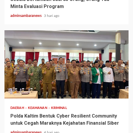
Minta Evaluasi Program
adminsambaranews
3 hari ago
2 min read
DAERAH
KEAMANAN
KRIMINAL
Polda Kaltim Bentuk Cyber Resilient Community
untuk Cegah Maraknya Kejahatan Finansial Siber
adminsambaranews
4 hari ago