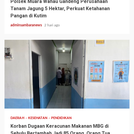
Polsek Muara Wahau Gandeng Perusahaan
Tanam Jagung 5 Hektar, Perkuat Ketahanan
Pangan di Kutim
adminsambaranews
2 hari ago
3 min read
DAERAH
KESEHATAN
PENDIDIKAN
Korban Dugaan Keracunan Makanan MBG di
Sebulu Bertambah Jadi 85 Orang, Orang Tua