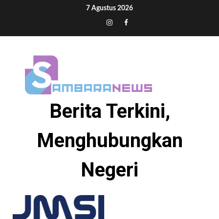
Skip
7 Agustus 2026
to
Tiktok
Instagram
Facebook
content
Berita Terkini,
Menghubungkan
Negeri