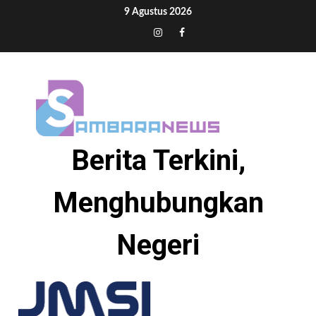
Skip
9 Agustus 2026
to
Tiktok
Instagram
Facebook
content
Berita Terkini,
Menghubungkan
Negeri