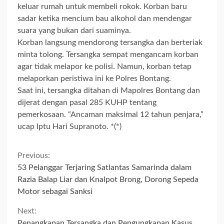
keluar rumah untuk membeli rokok. Korban baru
sadar ketika mencium bau alkohol dan mendengar
suara yang bukan dari suaminya.
Korban langsung mendorong tersangka dan berteriak
minta tolong. Tersangka sempat mengancam korban
agar tidak melapor ke polisi. Namun, korban tetap
melaporkan peristiwa ini ke Polres Bontang.
Saat ini, tersangka ditahan di Mapolres Bontang dan
dijerat dengan pasal 285 KUHP tentang
pemerkosaan. “Ancaman maksimal 12 tahun penjara,”
ucap Iptu Hari Supranoto. *(*)
Continue
Previous:
53 Pelanggar Terjaring Satlantas Samarinda dalam
Reading
Razia Balap Liar dan Knalpot Brong, Dorong Sepeda
Motor sebagai Sanksi
Next:
Penangkapan Tersangka dan Pengungkapan Kasus