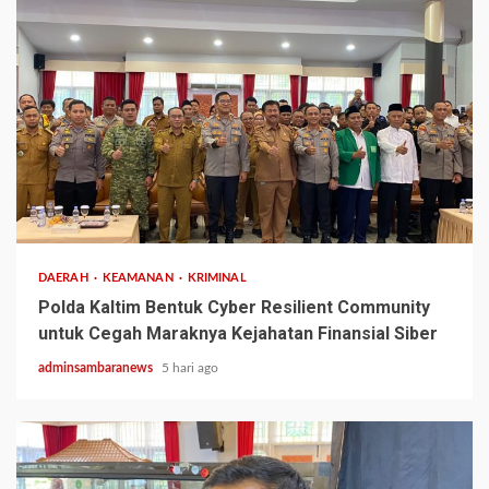
2 min read
DAERAH
KEAMANAN
KRIMINAL
Polda Kaltim Bentuk Cyber Resilient Community
untuk Cegah Maraknya Kejahatan Finansial Siber
adminsambaranews
5 hari ago