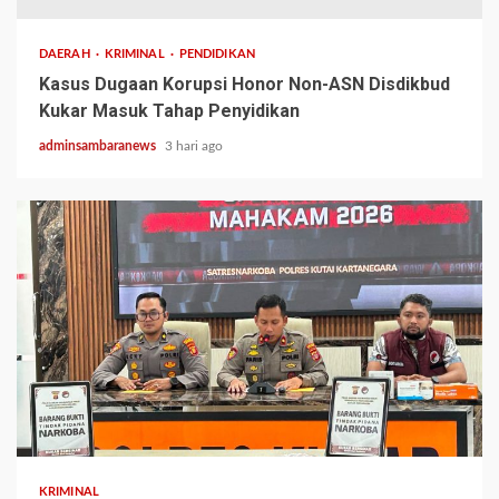
DAERAH
KRIMINAL
PENDIDIKAN
Kasus Dugaan Korupsi Honor Non-ASN Disdikbud
Kukar Masuk Tahap Penyidikan
adminsambaranews
3 hari ago
3 min read
KRIMINAL