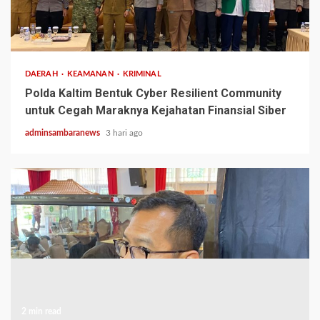
2 min read
DAERAH
KEAMANAN
KRIMINAL
Polda Kaltim Bentuk Cyber Resilient Community
untuk Cegah Maraknya Kejahatan Finansial Siber
adminsambaranews
3 hari ago
2 min read