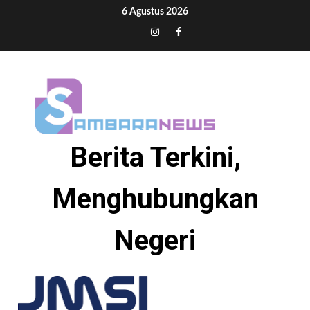
Skip
6 Agustus 2026
to
Tiktok
Instagram
Facebook
content
Berita Terkini,
Menghubungkan
Negeri