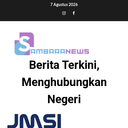
Skip
7 Agustus 2026
to
Tiktok
Instagram
Facebook
content
Berita Terkini,
Menghubungkan
Negeri