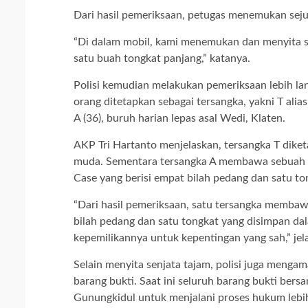
Dari hasil pemeriksaan, petugas menemukan seju
“Di dalam mobil, kami menemukan dan menyita sa
satu buah tongkat panjang,” katanya.
Polisi kemudian melakukan pemeriksaan lebih la
orang ditetapkan sebagai tersangka, yakni T ali
A (36), buruh harian lepas asal Wedi, Klaten.
AKP Tri Hartanto menjelaskan, tersangka T dike
muda. Sementara tersangka A membawa sebuah t
Case yang berisi empat bilah pedang dan satu to
“Dari hasil pemeriksaan, satu tersangka memba
bilah pedang dan satu tongkat yang disimpan dal
kepemilikannya untuk kepentingan yang sah,” jel
Selain menyita senjata tajam, polisi juga meng
barang bukti. Saat ini seluruh barang bukti ber
Gunungkidul untuk menjalani proses hukum lebih