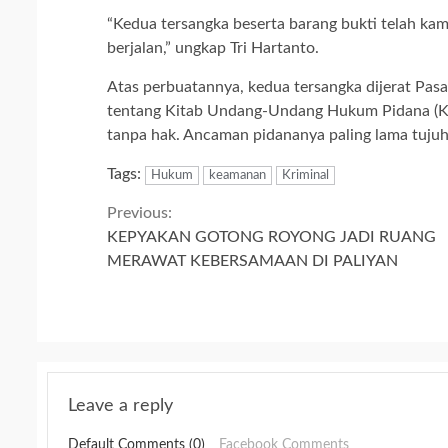
“Kedua tersangka beserta barang bukti telah kam
berjalan,” ungkap Tri Hartanto.
Atas perbuatannya, kedua tersangka dijerat Pa
tentang Kitab Undang-Undang Hukum Pidana (KU
tanpa hak. Ancaman pidananya paling lama tujuh 
Tags:
Hukum
keamanan
Kriminal
Continue
Previous:
KEPYAKAN GOTONG ROYONG JADI RUANG
Reading
MERAWAT KEBERSAMAAN DI PALIYAN
Leave a reply
Default Comments (0)
Facebook Comments