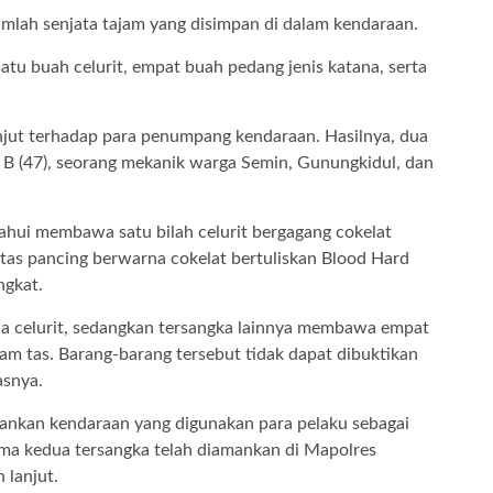
mlah senjata tajam yang disimpan di dalam kendaraan.
tu buah celurit, empat buah pedang jenis katana, serta
njut terhadap para penumpang kendaraan. Hasilnya, dua
as B (47), seorang mekanik warga Semin, Gunungkidul, dan
tahui membawa satu bilah celurit bergagang cokelat
as pancing berwarna cokelat bertuliskan Blood Hard
ngkat.
wa celurit, sedangkan tersangka lainnya membawa empat
am tas. Barang-barang tersebut tidak dapat dibuktikan
asnya.
amankan kendaraan yang digunakan para pelaku sebagai
sama kedua tersangka telah diamankan di Mapolres
 lanjut.