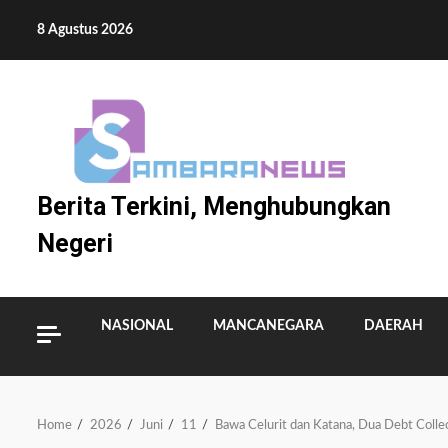
Skip
8 Agustus 2026
to
content
Berita Terkini, Menghubungkan
Negeri
NASIONAL
MANCANEGARA
DAERAH
Home
2026
Juni
11
Bawa Celurit dan Katana, Dua Debt Coll