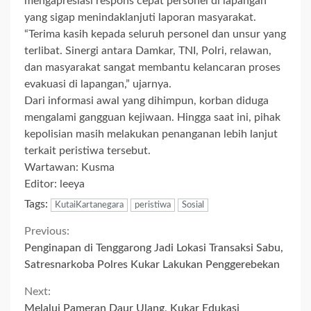
mengapresiasi respons cepat personel di lapangan
yang sigap menindaklanjuti laporan masyarakat.
“Terima kasih kepada seluruh personel dan unsur yang
terlibat. Sinergi antara Damkar, TNI, Polri, relawan,
dan masyarakat sangat membantu kelancaran proses
evakuasi di lapangan,” ujarnya.
Dari informasi awal yang dihimpun, korban diduga
mengalami gangguan kejiwaan. Hingga saat ini, pihak
kepolisian masih melakukan penanganan lebih lanjut
terkait peristiwa tersebut.
Wartawan: Kusma
Editor: leeya
Tags:
KutaiKartanegara
peristiwa
Sosial
Continue
Previous:
Penginapan di Tenggarong Jadi Lokasi Transaksi Sabu,
Reading
Satresnarkoba Polres Kukar Lakukan Penggerebekan
Next:
Melalui Pameran Daur Ulang, Kukar Edukasi