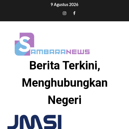
Skip
9 Agustus 2026
to
Tiktok
Instagram
Facebook
content
Berita Terkini,
Menghubungkan
Negeri