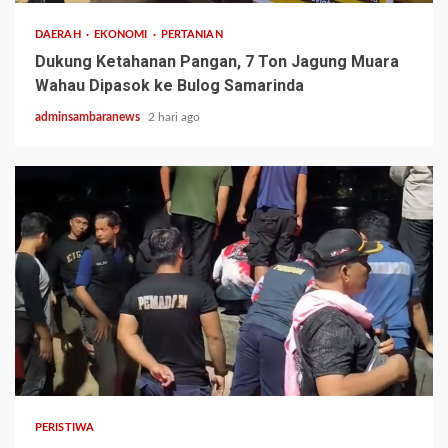
DAERAH
EKONOMI
PERTANIAN
Dukung Ketahanan Pangan, 7 Ton Jagung Muara
Wahau Dipasok ke Bulog Samarinda
adminsambaranews
2 hari ago
2 min read
PERISTIWA