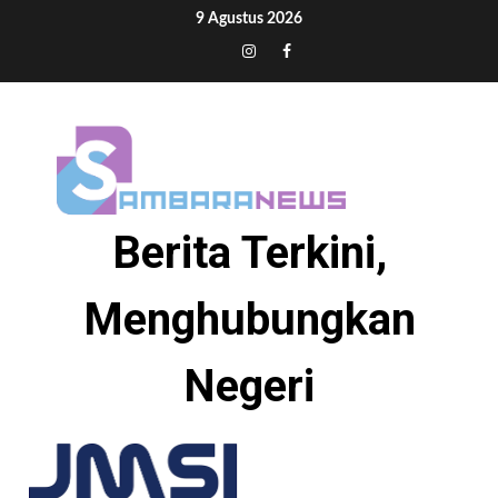
Skip
9 Agustus 2026
to
Tiktok
Instagram
Facebook
content
Berita Terkini,
Menghubungkan
Negeri