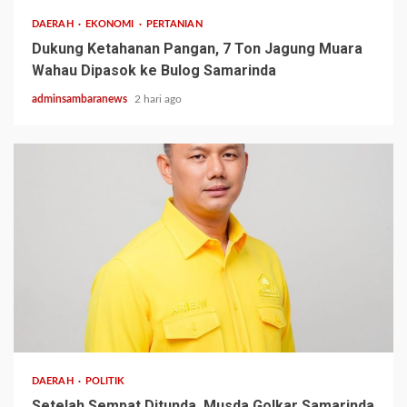
DAERAH
EKONOMI
PERTANIAN
Dukung Ketahanan Pangan, 7 Ton Jagung Muara
Wahau Dipasok ke Bulog Samarinda
adminsambaranews
2 hari ago
2 min read
DAERAH
POLITIK
Setelah Sempat Ditunda, Musda Golkar Samarinda