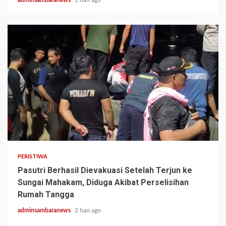
adminsambaranews
1 hari ago
2 min read
PERISTIWA
Pasutri Berhasil Dievakuasi Setelah Terjun ke
Sungai Mahakam, Diduga Akibat Perselisihan
Rumah Tangga
adminsambaranews
2 hari ago