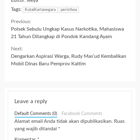
Editor: leeya
Tags:
KutaiKartanegara
peristiwa
Continue
Previous:
Polsek Sebulu Ungkap Kasus Narkotika, Mahasiswa
Reading
21 Tahun Ditangkap di Pondok Kandang Ayam
Next:
Dengarkan Aspirasi Warga, Rudy Mas’ud Kembalikan
Mobil Dinas Baru Pemprov Kaltim
Leave a reply
Default Comments (0)
Facebook Comments
Alamat email Anda tidak akan dipublikasikan.
Ruas
yang wajib ditandai
*
Komentar
*