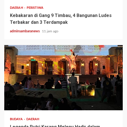
DAERAH
PERISTIWA
Kebakaran di Gang 9 Timbau, 4 Bangunan Ludes
Terbakar dan 3 Terdampak
adminsambaranews
11 jam ago
3 min read
BUDAYA
DAERAH
Legenda Putri Karang Melenu Hadir dalam