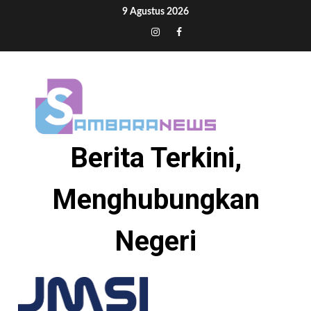
Skip
9 Agustus 2026
to
Tiktok
Instagram
Facebook
content
Berita Terkini,
Menghubungkan
Negeri