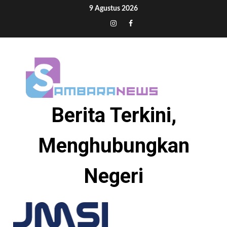
Skip
9 Agustus 2026
to
Tiktok
Instagram
Facebook
content
Berita Terkini,
Menghubungkan
Negeri