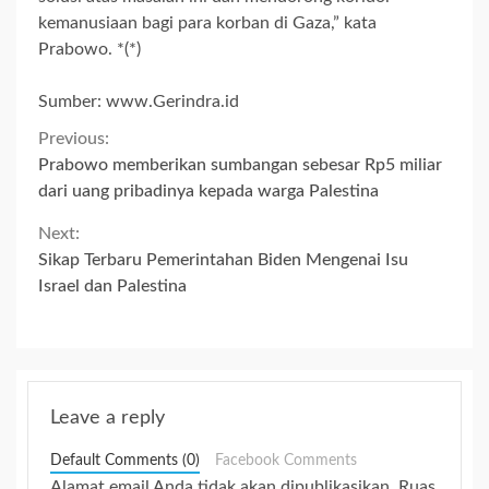
kemanusiaan bagi para korban di Gaza,” kata
Prabowo. *(*)
Sumber: www.Gerindra.id
Continue
Previous:
Prabowo memberikan sumbangan sebesar Rp5 miliar
Reading
dari uang pribadinya kepada warga Palestina
Next:
Sikap Terbaru Pemerintahan Biden Mengenai Isu
Israel dan Palestina
Leave a reply
Default Comments (0)
Facebook Comments
Alamat email Anda tidak akan dipublikasikan.
Ruas