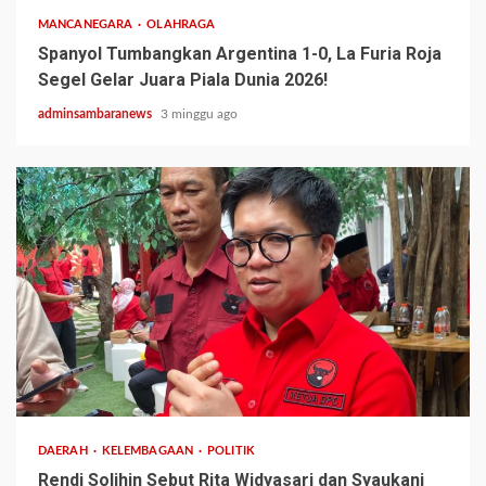
MANCANEGARA
OLAHRAGA
Spanyol Tumbangkan Argentina 1-0, La Furia Roja
Segel Gelar Juara Piala Dunia 2026!
adminsambaranews
3 minggu ago
2 min read
DAERAH
KELEMBAGAAN
POLITIK
Rendi Solihin Sebut Rita Widyasari dan Syaukani