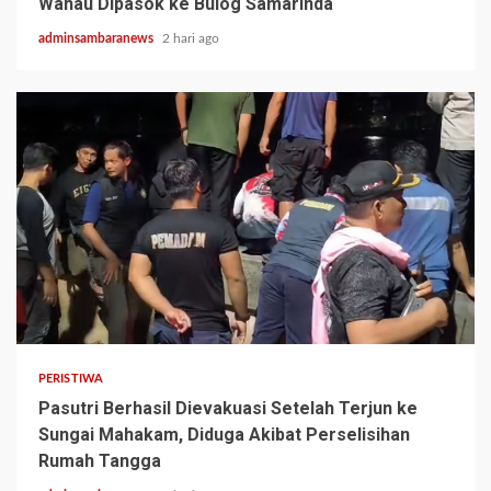
Wahau Dipasok ke Bulog Samarinda
adminsambaranews
2 hari ago
2 min read
PERISTIWA
Pasutri Berhasil Dievakuasi Setelah Terjun ke
Sungai Mahakam, Diduga Akibat Perselisihan
Rumah Tangga