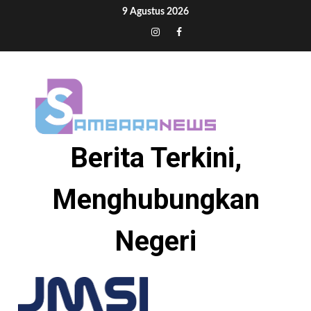
Skip
9 Agustus 2026
to
Tiktok
Instagram
Facebook
content
Berita Terkini,
Menghubungkan
Negeri