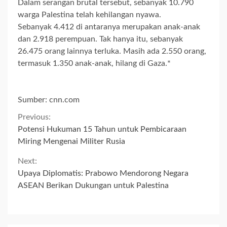
Dalam serangan brutal tersebut, sebanyak 10.790
warga Palestina telah kehilangan nyawa.
Sebanyak 4.412 di antaranya merupakan anak-anak
dan 2.918 perempuan. Tak hanya itu, sebanyak
26.475 orang lainnya terluka. Masih ada 2.550 orang,
termasuk 1.350 anak-anak, hilang di Gaza.*
Sumber: cnn.com
Continue
Previous:
Potensi Hukuman 15 Tahun untuk Pembicaraan
Reading
Miring Mengenai Militer Rusia
Next:
Upaya Diplomatis: Prabowo Mendorong Negara
ASEAN Berikan Dukungan untuk Palestina