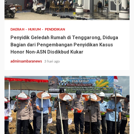
3 min read
DAERAH
HUKUM
PENDIDIKAN
Penyidik Geledah Rumah di Tenggarong, Diduga
Bagian dari Pengembangan Penyidikan Kasus
Honor Non-ASN Disdikbud Kukar
adminsambaranews
3 hari ago