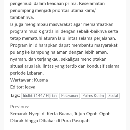
pengemudi dalam keadaan prima. Keselamatan
penumpang menjadi prioritas utama kami,”
tambahnya.
Ia juga mengimbau masyarakat agar memanfaatkan
program mudik gratis ini dengan sebaik-baiknya serta
tetap mematuhi aturan lalu lintas selama perjalanan.
Program ini diharapkan dapat membantu masyarakat
pulang ke kampung halaman dengan lebih aman,
nyaman, dan terjangkau, sekaligus menciptakan
situasi arus lalu lintas yang tertib dan kondusif selama
periode Lebaran.
Wartawan: Kusma
Editor: leeya
Tags:
Idulfitri 1447 Hijriah
Pelayanan
Polres Kutim
Sosial
Continue
Previous:
Semarak Nyepi di Kerta Buana, Tujuh Ogoh-Ogoh
Reading
Diarak hingga Dibakar di Pura Pasupati