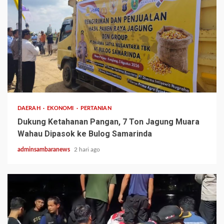
1 min read
DAERAH
EKONOMI
PERTANIAN
Dukung Ketahanan Pangan, 7 Ton Jagung Muara
Wahau Dipasok ke Bulog Samarinda
adminsambaranews
2 hari ago