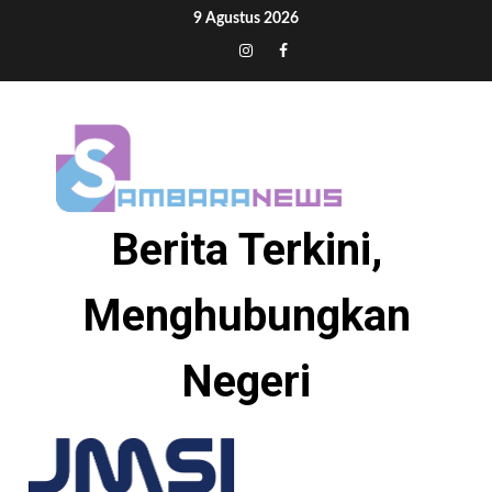
Skip
9 Agustus 2026
to
Tiktok
Instagram
Facebook
content
Berita Terkini,
Menghubungkan
Negeri