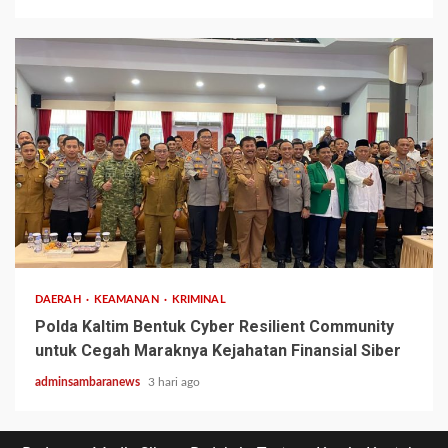
2 min read
DAERAH
KEAMANAN
KRIMINAL
Polda Kaltim Bentuk Cyber Resilient Community
untuk Cegah Maraknya Kejahatan Finansial Siber
adminsambaranews
3 hari ago