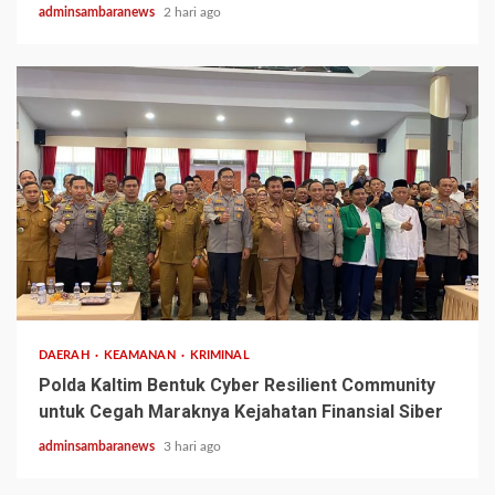
adminsambaranews
2 hari ago
2 min read
DAERAH
KEAMANAN
KRIMINAL
Polda Kaltim Bentuk Cyber Resilient Community
untuk Cegah Maraknya Kejahatan Finansial Siber
adminsambaranews
3 hari ago