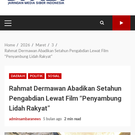
PRIMARY
MENU
Home
2026
Maret
3
Rahmat Dermawan Abadikan Setahun Pengabdian Lewat Film
“Penyambung Lidah Rakyat”
DAERAH
POLITIK
SOSIAL
Rahmat Dermawan Abadikan Setahun
Pengabdian Lewat Film “Penyambung
Lidah Rakyat”
adminsambaranews
5 bulan ago
2 min read