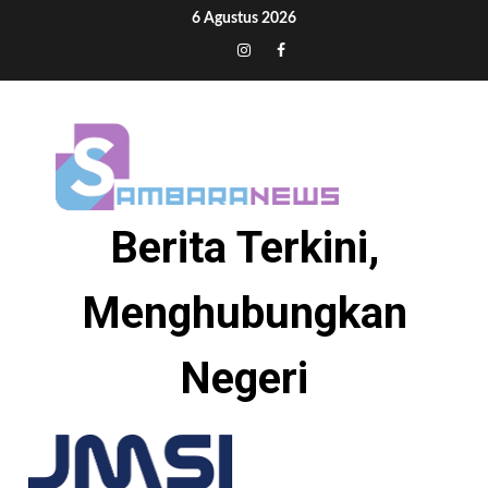
Skip
6 Agustus 2026
to
Tiktok
Instagram
Facebook
content
Berita Terkini,
Menghubungkan
Negeri