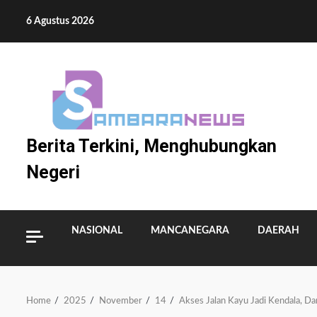
Skip
6 Agustus 2026
to
content
Berita Terkini, Menghubungkan
Negeri
NASIONAL
MANCANEGARA
DAERAH
Home
2025
November
14
Akses Jalan Kayu Jadi Kendala, D