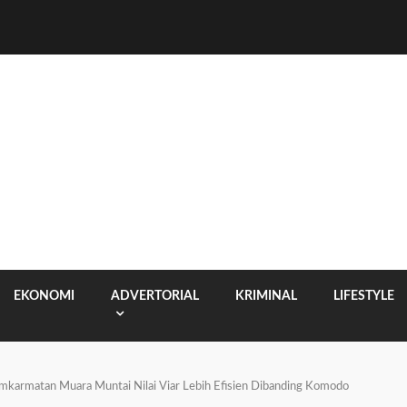
EKONOMI
ADVERTORIAL
KRIMINAL
LIFESTYLE
amkarmatan Muara Muntai Nilai Viar Lebih Efisien Dibanding Komodo