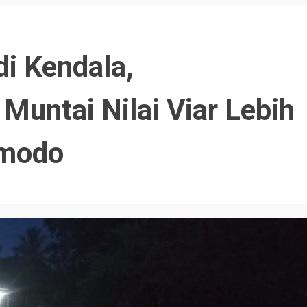
i Kendala,
untai Nilai Viar Lebih
omodo