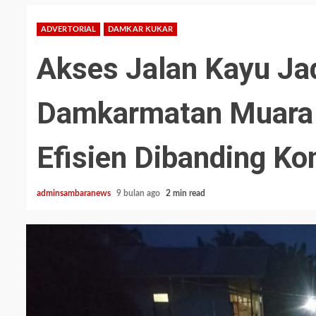
ADVERTORIAL
DAMKAR KUKAR
Akses Jalan Kayu Jad
Damkarmatan Muara M
Efisien Dibanding K
adminsambaranews
9 bulan ago
2 min read