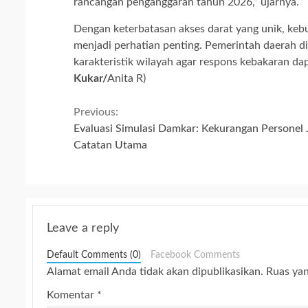
rancangan penganggaran tahun 2026,” ujarnya.
Dengan keterbatasan akses darat yang unik, k
menjadi perhatian penting. Pemerintah daerah 
karakteristik wilayah agar respons kebakaran dap
Kukar/
Anita R)
Continue
Previous:
Evaluasi Simulasi Damkar: Kekurangan Personel 
Reading
Catatan Utama
Leave a reply
Default Comments (0)
Facebook Comments
Alamat email Anda tidak akan dipublikasikan.
Ruas yan
Komentar
*