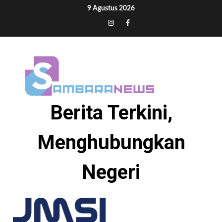
Skip
9 Agustus 2026
to
Tiktok
Instagram
Facebook
content
Berita Terkini,
Menghubungkan
Negeri