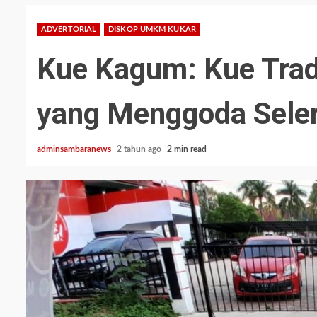
ADVERTORIAL
DISKOP UMKM KUKAR
Kue Kagum: Kue Trad
yang Menggoda Seler
adminsambaranews
2 tahun ago
2 min read