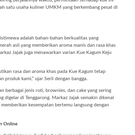
iring berjalannya waktu, permintaan terhadap kue ini
lah satu usaha kuliner UMKM yang berkembang pesat di
istimewa adalah bahan-bahan berkualitas yang
erah asli yang memberikan aroma manis dan rasa khas
, Markaz Jajak juga menawarkan varian Kue Kagum Keju
stikan rasa dan aroma khas pada Kue Kagum tetap
an produk kami,” ujar Serli dengan bangga.
 berbagai jenis roti, brownies, dan cake yang sering
ang digelar di Tenggarong. Markaz Jajak semakin dikenal
ang memberikan kesempatan bertemu langsung dengan
n Online