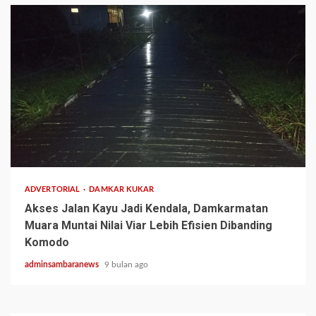
2 min read
ADVERTORIAL
DAMKAR KUKAR
Akses Jalan Kayu Jadi Kendala, Damkarmatan
Muara Muntai Nilai Viar Lebih Efisien Dibanding
Komodo
adminsambaranews
9 bulan ago