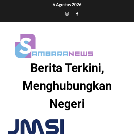
Skip
6 Agustus 2026
to
Tiktok
Instagram
Facebook
content
Berita Terkini,
Menghubungkan
Negeri