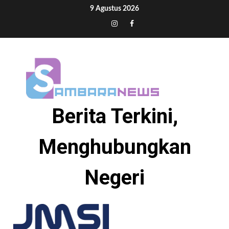
Skip
9 Agustus 2026
to
Tiktok
Instagram
Facebook
content
Berita Terkini,
Menghubungkan
Negeri