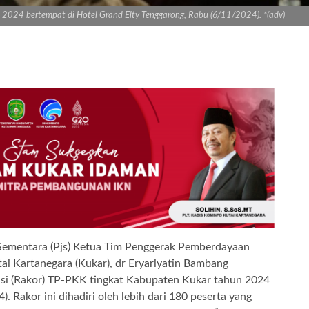
 2024 bertempat di Hotel Grand Elty Tenggarong, Rabu (6/11/2024). *(adv)
entara (Pjs) Ketua Tim Penggerak Pemberdayaan
i Kartanegara (Kukar), dr Eryariyatin Bambang
si (Rakor) TP-PKK tingkat Kabupaten Kukar tahun 2024
. Rakor ini dihadiri oleh lebih dari 180 peserta yang