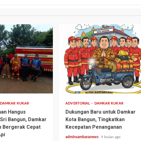
1 min read
DAMKAR KUKAR
ADVERTORIAL
DAMKAR KUKAR
nan Hangus
Dukungan Baru untuk Damkar
 Sri Bangun, Damkar
Kota Bangun, Tingkatkan
n Bergerak Cepat
Kecepatan Penanganan
pi
adminsambaranews
9 bulan ago