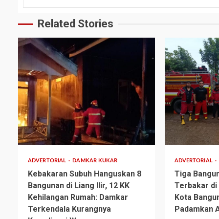
Related Stories
2 min read
1 min read
ADVERTORIAL
DAMKAR KUKAR
ADVERTORIAL
Kebakaran Subuh Hanguskan 8
Tiga Bangu
Bangunan di Liang Ilir, 12 KK
Terbakar di
Kehilangan Rumah: Damkar
Kota Bangu
Terkendala Kurangnya
Padamkan A