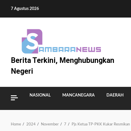
Skip
7 Agustus 2026
to
content
Berita Terkini, Menghubungkan
Negeri
NASIONAL
MANCANEGARA
DAERAH
Home
2024
November
7
Pjs Ketua TP-PKK Kukar Resmikan