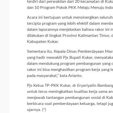
terdiri dari perwakilan dari 20 kecamatan di Ku
dan 10 Program Pokok PKK Melaju Menuju Indon
Acara ini bertujuan untuk mensinergikan seluru
tercipta program yang lebih efektif dalam membe
dalam laporannya menjelaskan bahwa rakor ini me
dilakukan di tingkat Provinsi Kalimantan Timur,
Kabupaten Kukar.
Sementara itu, Kepala Dinas Pemberdayaan Mas
yang hadir mewakili Pjs Bupati Kukar, menyata
dalam mendukung program pembangunan yang di
rakor ini bisa menghasilkan program kerja yang 
pada masyarakat,” kata Arianto.
Pjs Ketua TP-PKK Kukar, dr Eryariyatin Bamban
untuk terus meningkatkan kualitas kerja sama ant
menjawab tantangan pembangunan sosial di Kabu
berbicara soal pemberdayaan keluarga, tetapi j
ujarnya. (*)