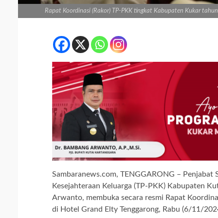
Rapat Koordinasi (Rakor) TP-PKK tingkat Kabupaten Kukar tahun
Sambaranews.com, TENGGARONG – Penjabat Sem
Kesejahteraan Keluarga (TP-PKK) Kabupaten Kuta
Arwanto, membuka secara resmi Rapat Koordina
di Hotel Grand Elty Tenggarong, Rabu (6/11/2024)