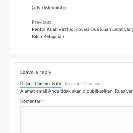
(adv-diskominfo)
Continue
Previous:
Pentol Kuah Virzha: Inovasi Dua Kuah Lezat yan
Reading
Bikin Ketagihan
Leave a reply
Default Comments (0)
Facebook Comments
Alamat email Anda tidak akan dipublikasikan.
Ruas yan
Komentar
*