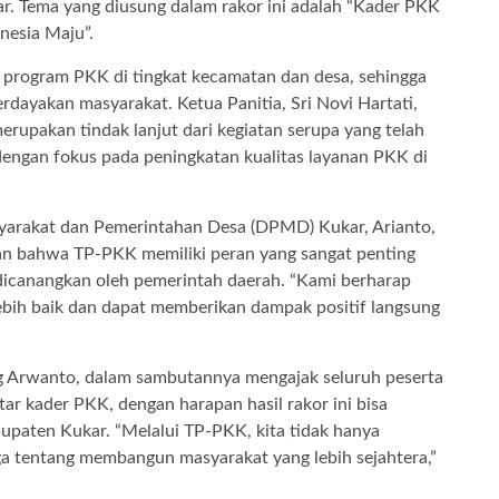
kar. Tema yang diusung dalam rakor ini adalah “Kader PKK
esia Maju”.
h program PKK di tingkat kecamatan dan desa, sehingga
rdayakan masyarakat. Ketua Panitia, Sri Novi Hartati,
rupakan tindak lanjut dari kegiatan serupa yang telah
 dengan fokus pada peningkatan kualitas layanan PKK di
yarakat dan Pemerintahan Desa (DPMD) Kukar, Arianto,
kan bahwa TP-PKK memiliki peran yang sangat penting
canangkan oleh pemerintah daerah. “Kami berharap
lebih baik dan dapat memberikan dampak positif langsung
g Arwanto, dalam sambutannya mengajak seluruh peserta
ar kader PKK, dengan harapan hasil rakor ini bisa
paten Kukar. “Melalui TP-PKK, kita tidak hanya
uga tentang membangun masyarakat yang lebih sejahtera,”