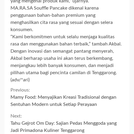
yang mengenal produk kami,” ujarnya.
MA.RA.SA Souffle Pancake dikenal karena
penggunaan bahan-bahan premium yang
menghasilkan cita rasa yang sesuai dengan selera
konsumen.
“Kami berkomitmen untuk selalu menjaga kualitas
rasa dan menggunakan bahan terbaik,” tambah Akbal.
Dengan inovasi dan semangat pantang menyerah,
Akbal berharap usaha ini akan terus berkembang,
menjangkau lebih banyak konsumen, dan menjadi
pilihan utama bagi pencinta camilan di Tenggarong.
(adv/*ari)
Continue
Previous:
Mamy Food: Menyajikan Kreasi Tradisional dengan
Reading
Sentuhan Modern untuk Setiap Perayaan
Next:
Tahu Gejrot Om Day: Sajian Pedas Menggoda yang
Jadi Primadona Kuliner Tenggarong