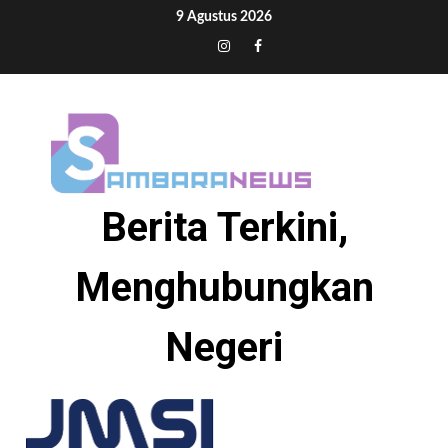
Skip
9 Agustus 2026
to
Tiktok
Instagram
Facebook
content
Berita Terkini,
Menghubungkan
Negeri