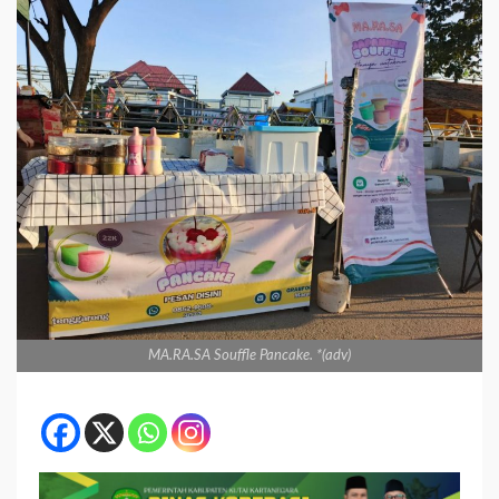
MA.RA.SA Souffle Pancake. *(adv)