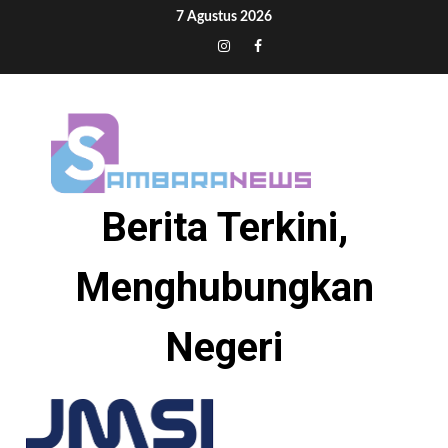
Skip
7 Agustus 2026
to
Tiktok
Instagram
Facebook
content
Berita Terkini,
Menghubungkan
Negeri