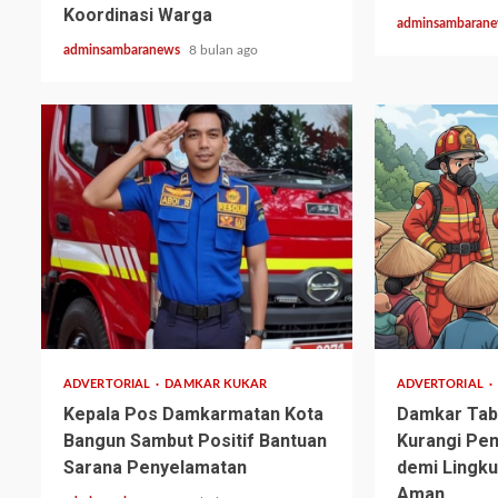
Koordinasi Warga
adminsambaran
adminsambaranews
8 bulan ago
1 min read
1 min read
ADVERTORIAL
DAMKAR KUKAR
ADVERTORIAL
Kepala Pos Damkarmatan Kota
Damkar Tab
Bangun Sambut Positif Bantuan
Kurangi Pe
Sarana Penyelamatan
demi Lingku
Aman