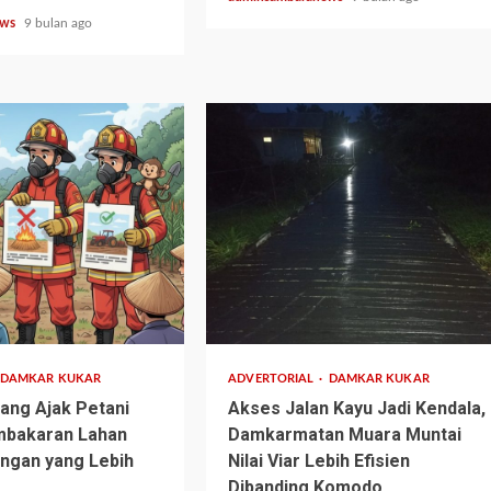
ews
9 bulan ago
2 min read
DAMKAR KUKAR
ADVERTORIAL
DAMKAR KUKAR
ang Ajak Petani
Akses Jalan Kayu Jadi Kendala,
mbakaran Lahan
Damkarmatan Muara Muntai
ngan yang Lebih
Nilai Viar Lebih Efisien
Dibanding Komodo