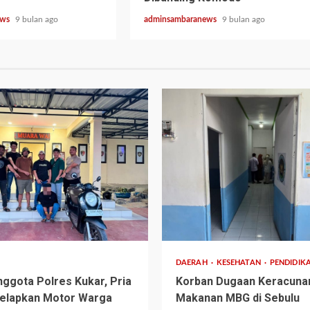
ews
9 bulan ago
adminsambaranews
9 bulan ago
3 min read
DAERAH
KESEHATAN
PENDIDIK
ggota Polres Kukar, Pria
Korban Dugaan Keracuna
elapkan Motor Warga
Makanan MBG di Sebulu