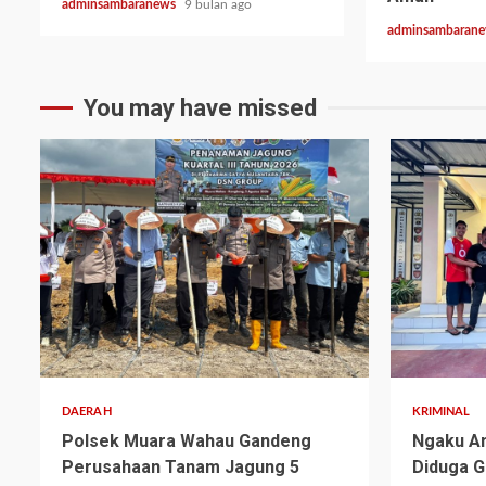
adminsambaranews
9 bulan ago
adminsambaran
You may have missed
2 min read
2 min read
DAERAH
KRIMINAL
Polsek Muara Wahau Gandeng
Ngaku An
Perusahaan Tanam Jagung 5
Diduga G