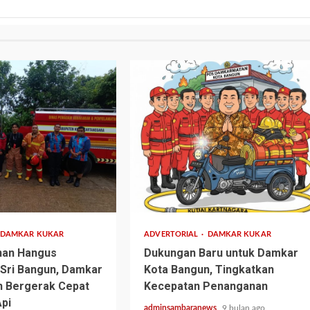
1 min read
DAMKAR KUKAR
ADVERTORIAL
DAMKAR KUKAR
nan Hangus
Dukungan Baru untuk Damkar
 Sri Bangun, Damkar
Kota Bangun, Tingkatkan
n Bergerak Cepat
Kecepatan Penanganan
pi
adminsambaranews
9 bulan ago