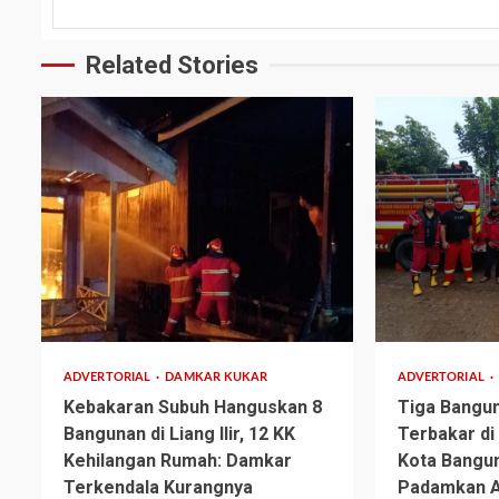
Related Stories
2 min read
1 min read
ADVERTORIAL
DAMKAR KUKAR
ADVERTORIAL
Kebakaran Subuh Hanguskan 8
Tiga Bangu
Bangunan di Liang Ilir, 12 KK
Terbakar di
Kehilangan Rumah: Damkar
Kota Bangu
Terkendala Kurangnya
Padamkan A