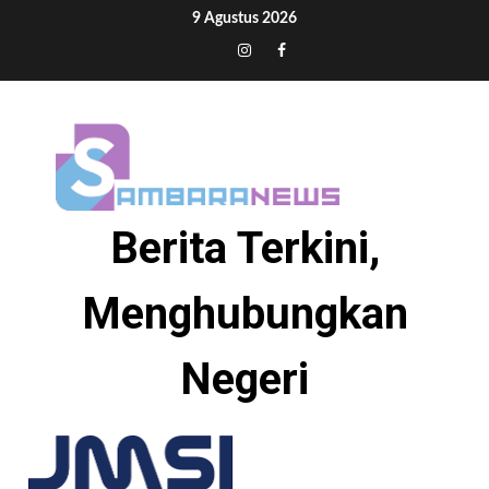
Skip
9 Agustus 2026
to
Tiktok
Instagram
Facebook
content
Berita Terkini,
Menghubungkan
Negeri