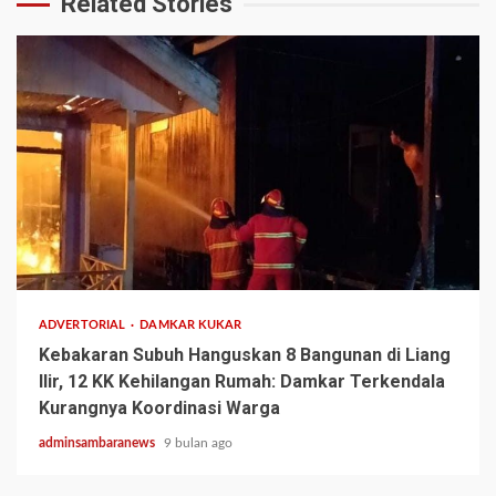
Related Stories
2 min read
ADVERTORIAL
DAMKAR KUKAR
Kebakaran Subuh Hanguskan 8 Bangunan di Liang
Ilir, 12 KK Kehilangan Rumah: Damkar Terkendala
Kurangnya Koordinasi Warga
adminsambaranews
9 bulan ago