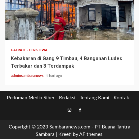
2 min read
DAERAH
PERISTIWA
Kebakaran di Gang 9 Timbau, 4 Bangunan Ludes
Terbakar dan 3 Terdampak
adminsambaranews
1 hari ago
Pedoman Media Siber
Redaksi
Tentang Kami
Kontak
Tiktok
Instagram
Facebook
Copyright © 2023 Sambaranews.com - PT Buana Tantra
Sambara
|
Kreeti
by AF themes.