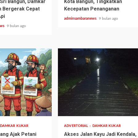
 Sri Bangun, Damkar
Kota Bangun, Tingkatkan
n Bergerak Cepat
Kecepatan Penanganan
pi
adminsambaranews
9 bulan ago
ews
9 bulan ago
2 min read
DAMKAR KUKAR
ADVERTORIAL
DAMKAR KUKAR
ang Ajak Petani
Akses Jalan Kayu Jadi Kendala,