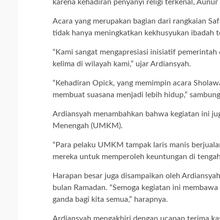
karena kehadiran penyanyi religi terkenal, Aunur 
Acara yang merupakan bagian dari rangkaian Saf
tidak hanya meningkatkan kekhusyukan ibadah t
“Kami sangat mengapresiasi inisiatif pemerinta
kelima di wilayah kami,” ujar Ardiansyah.
“Kehadiran Opick, yang memimpin acara Sholawa
membuat suasana menjadi lebih hidup,” sambung
Ardiansyah menambahkan bahwa kegiatan ini juga
Menengah (UMKM).
“Para pelaku UMKM tampak laris manis berjualan 
mereka untuk memperoleh keuntungan di tengah 
Harapan besar juga disampaikan oleh Ardiansyah
bulan Ramadan. “Semoga kegiatan ini membawa k
ganda bagi kita semua,” harapnya.
Ardiansyah mengakhiri dengan ucapan terima ka