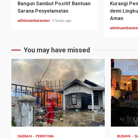
Bangun Sambut Positif Bantuan
Kurangi Pe
Sarana Penyelamatan
demi Lingku
Aman
adminsambaranews
9 bulan ago
adminsambaran
You may have missed
2 min read
3 min read
DAERAH
PERISTIWA
BUDAYA
D