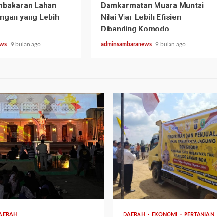
mbakaran Lahan
Damkarmatan Muara Muntai
ngan yang Lebih
Nilai Viar Lebih Efisien
Dibanding Komodo
ews
9 bulan ago
adminsambaranews
9 bulan ago
1 min read
AERAH
DAERAH
EKONOMI
PERTANIAN