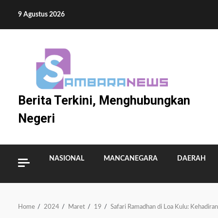
Skip
9 Agustus 2026
to
content
Berita Terkini, Menghubungkan
Negeri
NASIONAL
MANCANEGARA
DAERAH
Home
2024
Maret
19
Safari Ramadhan di Loa Kulu: Kehadir