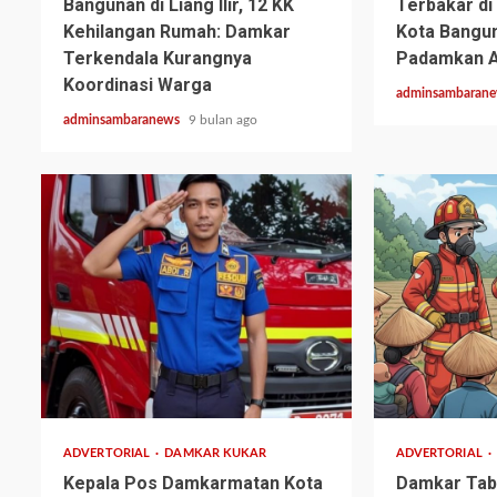
Bangunan di Liang Ilir, 12 KK
Terbakar di
Kehilangan Rumah: Damkar
Kota Bangu
Terkendala Kurangnya
Padamkan A
Koordinasi Warga
adminsambaran
adminsambaranews
9 bulan ago
1 min read
1 min read
ADVERTORIAL
DAMKAR KUKAR
ADVERTORIAL
Kepala Pos Damkarmatan Kota
Damkar Tab