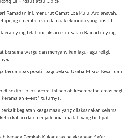
Rofiq Lil Firdaus atau Opick.
ari Ramadan ini, menurut Camat Loa Kulu, Ardiansyah,
etapi juga memberikan dampak ekonomi yang positif.
h daerah yang telah melaksanakan Safari Ramadan yang
t bersama warga dan menyanyikan lagu-lagu religi,
nya.
 berdampak positif bagi pelaku Usaha Mikro, Kecil, dan
di sekitar lokasi acara. Ini adalah kesempatan emas bagi
keramaian event,” tuturnya.
 terkait kegiatan keagamaan yang dilaksanakan selama
eberkahan dan menjadi amal ibadah yang berlipat
sih kepada Pemkab Kukar atas pelaksanaan Safari