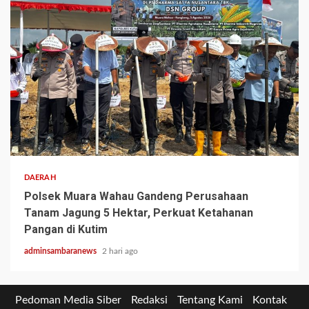
2 min read
DAERAH
Polsek Muara Wahau Gandeng Perusahaan
Tanam Jagung 5 Hektar, Perkuat Ketahanan
Pangan di Kutim
adminsambaranews
2 hari ago
Pedoman Media Siber
Redaksi
Tentang Kami
Kontak