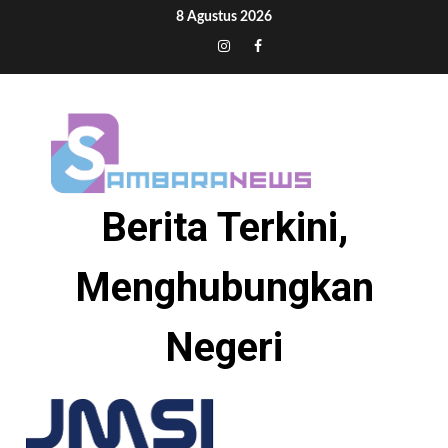
Skip
8 Agustus 2026
to
Tiktok
Instagram
Facebook
content
Berita Terkini,
Menghubungkan
Negeri