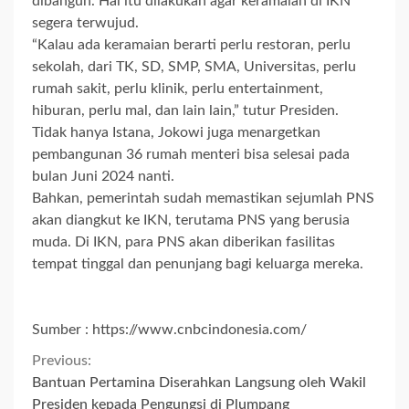
dibangun. Hal itu dilakukan agar keramaian di IKN
segera terwujud.
“Kalau ada keramaian berarti perlu restoran, perlu
sekolah, dari TK, SD, SMP, SMA, Universitas, perlu
rumah sakit, perlu klinik, perlu entertainment,
hiburan, perlu mal, dan lain lain,” tutur Presiden.
Tidak hanya Istana, Jokowi juga menargetkan
pembangunan 36 rumah menteri bisa selesai pada
bulan Juni 2024 nanti.
Bahkan, pemerintah sudah memastikan sejumlah PNS
akan diangkut ke IKN, terutama PNS yang berusia
muda. Di IKN, para PNS akan diberikan fasilitas
tempat tinggal dan penunjang bagi keluarga mereka.
Sumber : https://www.cnbcindonesia.com/
Continue
Previous:
Bantuan Pertamina Diserahkan Langsung oleh Wakil
Presiden kepada Pengungsi di Plumpang