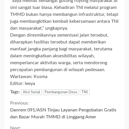
“Saya melihat semangat gotong royong masyarakat di
sini sangat luar biasa. Kehadiran TNI melalui program
TMMD bukan hanya membangun infrastruktur, tetapi
juga membangkitkan kembali kebersamaan antara TNI
dan masyarakat,” ungkapnya.
Dengan diresmikannya semenisasi jalan tersebut,
diharapkan fasilitas tersebut dapat memberikan
manfaat jangka panjang bagi masyarakat, terutama
dalam meningkatkan aksesibilitas wilayah,
memperlancar aktivitas warga, serta mendorong
percepatan pembangunan di wilayah pedesaan.
Wartawan: Kusma
Editor: leeya
Tags:
Aksi Sosial
Pembangunan Desa
TNI
Continue
Previous:
Danrem 091/ASN Tinjau Layanan Pengobatan Gratis
Reading
dan Bazar Murah TMMD di Linggang Amer
Next: