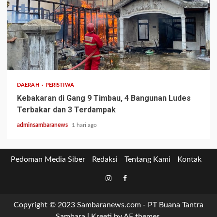
2 min read
DAERAH
PERISTIWA
Kebakaran di Gang 9 Timbau, 4 Bangunan Ludes
Terbakar dan 3 Terdampak
adminsambaranews
1 hari ago
Pedoman Media Siber
Redaksi
Tentang Kami
Kontak
Tiktok
Instagram
Facebook
Copyright © 2023 Sambaranews.com - PT Buana Tantra
Sambara
|
Kreeti
by AF themes.