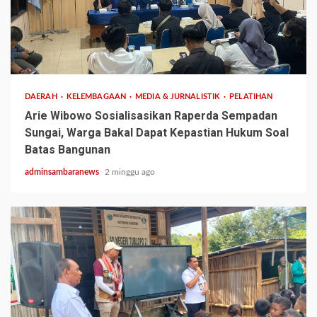
2 min read
DAERAH
KELEMBAGAAN
MEDIA & JURNALISTIK
PELATIHAN
Arie Wibowo Sosialisasikan Raperda Sempadan
Sungai, Warga Bakal Dapat Kepastian Hukum Soal
Batas Bangunan
adminsambaranews
2 minggu ago