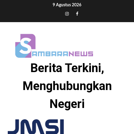
Skip
9 Agustus 2026
to
Tiktok
Instagram
Facebook
content
Berita Terkini,
Menghubungkan
Negeri