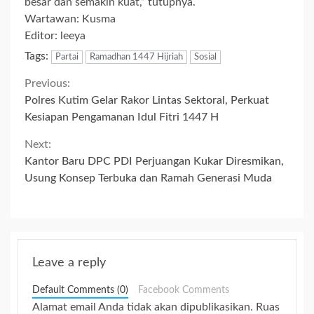
besar dan semakin kuat,” tutupnya.
Wartawan: Kusma
Editor: leeya
Tags:
Partai
Ramadhan 1447 Hijriah
Sosial
Continue
Previous:
Polres Kutim Gelar Rakor Lintas Sektoral, Perkuat
Reading
Kesiapan Pengamanan Idul Fitri 1447 H
Next:
Kantor Baru DPC PDI Perjuangan Kukar Diresmikan,
Usung Konsep Terbuka dan Ramah Generasi Muda
Leave a reply
Default Comments (0)
Facebook Comments
Alamat email Anda tidak akan dipublikasikan.
Ruas