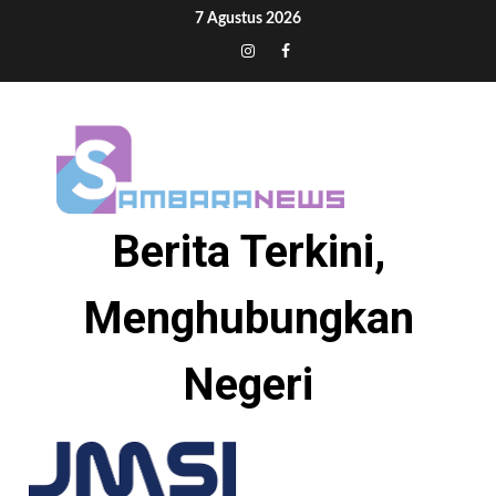
Skip
7 Agustus 2026
to
Tiktok
Instagram
Facebook
content
Berita Terkini,
Menghubungkan
Negeri