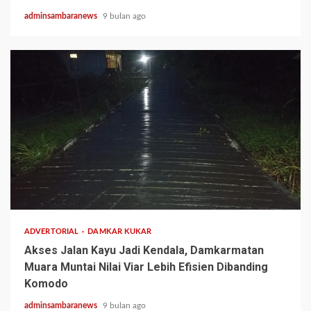
adminsambaranews
9 bulan ago
2 min read
ADVERTORIAL
DAMKAR KUKAR
Akses Jalan Kayu Jadi Kendala, Damkarmatan
Muara Muntai Nilai Viar Lebih Efisien Dibanding
Komodo
adminsambaranews
9 bulan ago