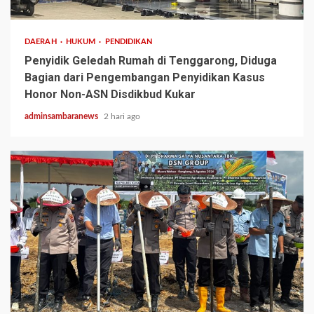
DAERAH
HUKUM
PENDIDIKAN
Penyidik Geledah Rumah di Tenggarong, Diduga
Bagian dari Pengembangan Penyidikan Kasus
Honor Non-ASN Disdikbud Kukar
adminsambaranews
2 hari ago
2 min read