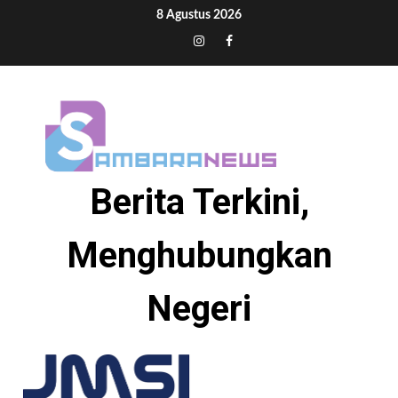
Skip
8 Agustus 2026
to
Tiktok
Instagram
Facebook
content
Berita Terkini,
Menghubungkan
Negeri