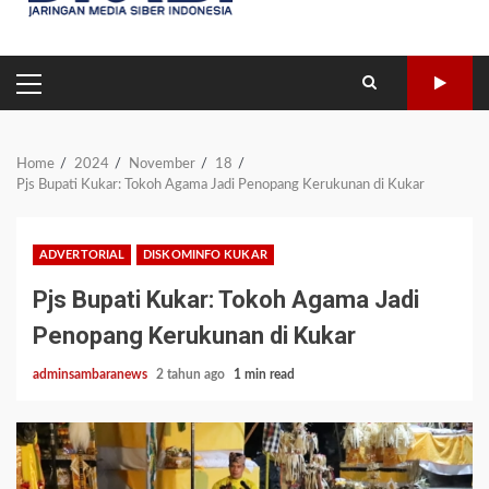
PRIMARY
MENU
Home
2024
November
18
Pjs Bupati Kukar: Tokoh Agama Jadi Penopang Kerukunan di Kukar
ADVERTORIAL
DISKOMINFO KUKAR
Pjs Bupati Kukar: Tokoh Agama Jadi
Penopang Kerukunan di Kukar
adminsambaranews
2 tahun ago
1 min read