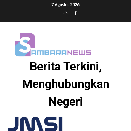
Skip
7 Agustus 2026
to
Tiktok
Instagram
Facebook
content
Berita Terkini,
Menghubungkan
Negeri