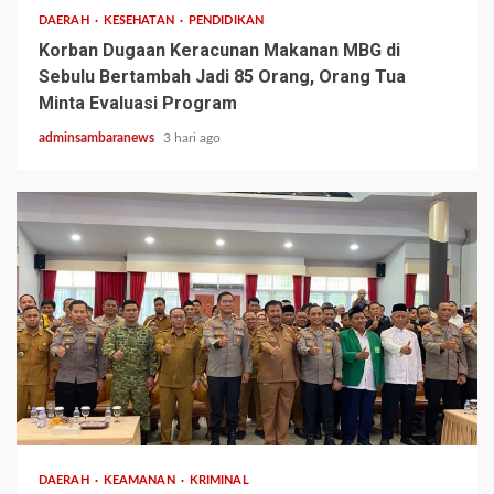
DAERAH
KESEHATAN
PENDIDIKAN
Korban Dugaan Keracunan Makanan MBG di
Sebulu Bertambah Jadi 85 Orang, Orang Tua
Minta Evaluasi Program
adminsambaranews
3 hari ago
2 min read
DAERAH
KEAMANAN
KRIMINAL