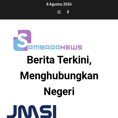
Skip
8 Agustus 2026
to
Tiktok
Instagram
Facebook
content
Berita Terkini,
Menghubungkan
Negeri