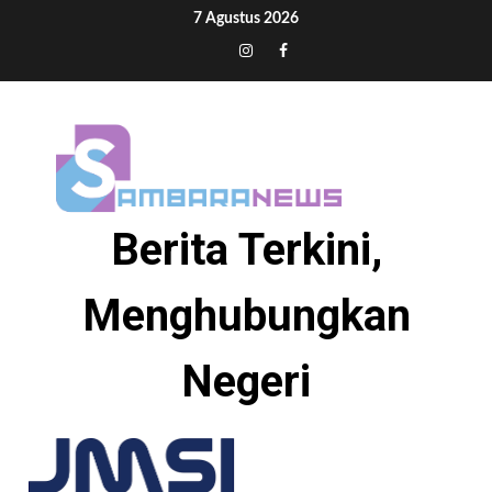
Skip
7 Agustus 2026
to
Tiktok
Instagram
Facebook
content
Berita Terkini,
Menghubungkan
Negeri