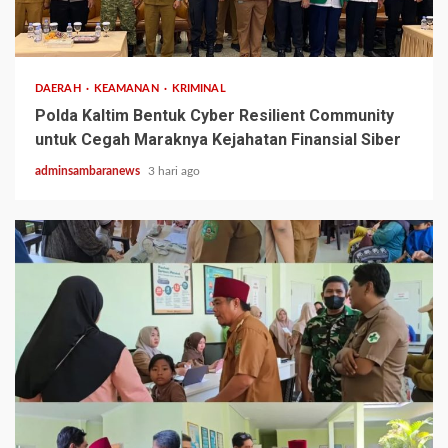
2 min read
DAERAH
KEAMANAN
KRIMINAL
Polda Kaltim Bentuk Cyber Resilient Community
untuk Cegah Maraknya Kejahatan Finansial Siber
adminsambaranews
3 hari ago
2 min read