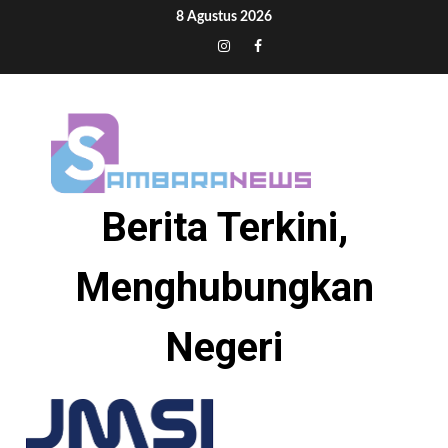
Skip
8 Agustus 2026
to
Tiktok
Instagram
Facebook
content
Berita Terkini,
Menghubungkan
Negeri