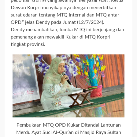
pedoman GEMA yang awalnya menyasar ASN. Ketua
Dewan Korpri menyikapinya dengan menerbitkan
surat edaran tentang MTQ internal dan MTQ antar
OPD,” jelas Dendy pada Jumat (12/7/2024).
Dendy menambahkan, lomba MTQ ini berjenjang dan
pemenang akan mewakili Kukar di MTQ Korpri
tingkat provinsi.
Pembukaan MTQ OPD Kukar Ditandai Lantunan
Merdu Ayat Suci Al-Qur’an di Masjid Raya Sultan