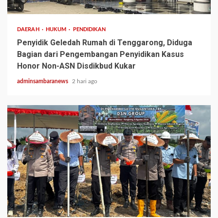
3 min read
DAERAH
HUKUM
PENDIDIKAN
Penyidik Geledah Rumah di Tenggarong, Diduga
Bagian dari Pengembangan Penyidikan Kasus
Honor Non-ASN Disdikbud Kukar
adminsambaranews
2 hari ago
2 min read