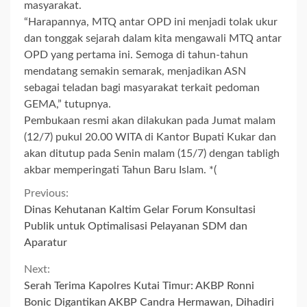
masyarakat.
“Harapannya, MTQ antar OPD ini menjadi tolak ukur
dan tonggak sejarah dalam kita mengawali MTQ antar
OPD yang pertama ini. Semoga di tahun-tahun
mendatang semakin semarak, menjadikan ASN
sebagai teladan bagi masyarakat terkait pedoman
GEMA,” tutupnya.
Pembukaan resmi akan dilakukan pada Jumat malam
(12/7) pukul 20.00 WITA di Kantor Bupati Kukar dan
akan ditutup pada Senin malam (15/7) dengan tabligh
akbar memperingati Tahun Baru Islam. *(
Continue
Previous:
Dinas Kehutanan Kaltim Gelar Forum Konsultasi
Reading
Publik untuk Optimalisasi Pelayanan SDM dan
Aparatur
Next:
Serah Terima Kapolres Kutai Timur: AKBP Ronni
Bonic Digantikan AKBP Candra Hermawan, Dihadiri