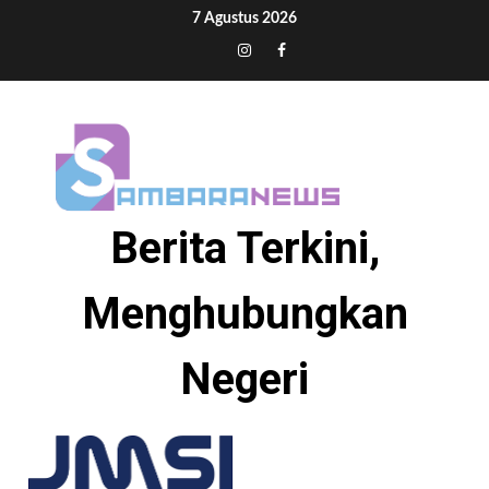
Skip
7 Agustus 2026
to
Tiktok
Instagram
Facebook
content
Berita Terkini,
Menghubungkan
Negeri