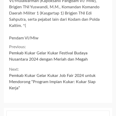
VI/Mulawarman (Kapoksahli Pangdam VI/ Mlw),
Brigjen TNI Yuswandi, M.M., Komandan Komando
Daerah Militer 1 (Kasgartap 1) Brigjen TNI Edi
Sahputra, serta pejabat lain dari Kodam dan Polda
Kaltim. *(
Pendam VI/Mlw
Continue
Previous:
Pemkab Kukar Gelar Kukar Festival Budaya
Reading
Nusantara 2024 dengan Meriah dan Megah
Next:
Pemkab Kukar Gelar Kukar Job Fair 2024 untuk
Mendorong “Program Impian Kukar: Kukar Siap
Kerja”