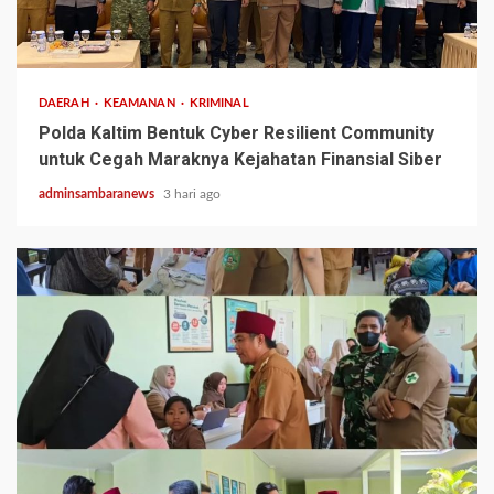
2 min read
DAERAH
KEAMANAN
KRIMINAL
Polda Kaltim Bentuk Cyber Resilient Community
untuk Cegah Maraknya Kejahatan Finansial Siber
adminsambaranews
3 hari ago
2 min read