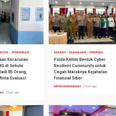
2 min read
HATAN
PENDIDIKAN
DAERAH
KEAMANAN
KRIMINAL
aan Keracunan
Polda Kaltim Bentuk Cyber
G di Sebulu
Resilient Community untuk
adi 85 Orang,
Cegah Maraknya Kejahatan
inta Evaluasi
Finansial Siber
adminsambaranews
3 hari ago
ews
2 hari ago