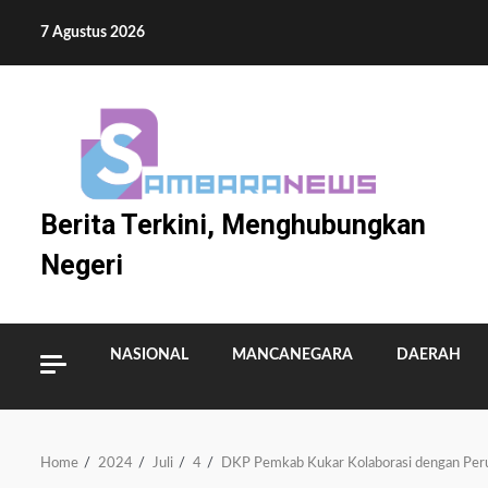
Skip
7 Agustus 2026
to
content
Berita Terkini, Menghubungkan
Negeri
NASIONAL
MANCANEGARA
DAERAH
Home
2024
Juli
4
DKP Pemkab Kukar Kolaborasi dengan Peru