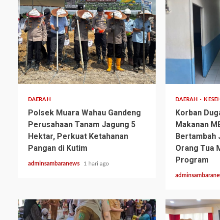
2 min read
3 min read
DAERAH
DAERAH
KESE
Polsek Muara Wahau Gandeng
Korban Dug
Perusahaan Tanam Jagung 5
Makanan MB
Hektar, Perkuat Ketahanan
Bertambah J
Pangan di Kutim
Orang Tua M
Program
adminsambaranews
1 hari ago
adminsambaran