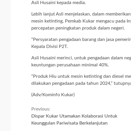
Asli Husaini kepada media.
Lebih lanjut Asli menjelaskan, dalam memberika
mesin ketinting, Pemkab Kukar mengacu pada In
percepatan peningkatan produk dalam negeri.
“Persyaratan pengadaan barang dan jasa pemeri
Kepala Divisi P2T.
Asli Husaini merinci, untuk pengadaan dalam ne
keuntungan perusahaan minimal 40%.
“Produk Hiu untuk mesin ketinting dan diesel m
dilakukan pengadaan pada tahun 2024,” tutupnya
(Adv/Kominfo Kukar)
Continue
Previous:
Dispar Kukar Utamakan Kolaborasi Untuk
Reading
Keunggulan Pariwisata Berkelanjutan