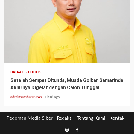
2 min read
DAERAH
POLITIK
Setelah Sempat Ditunda, Musda Golkar Samarinda
Akhirnya Digelar dengan Calon Tunggal
adminsambaranews
1 hari ago
Pedoman Media Siber
Redaksi
Tentang Kami
Kontak
Tiktok
Instagram
Facebook