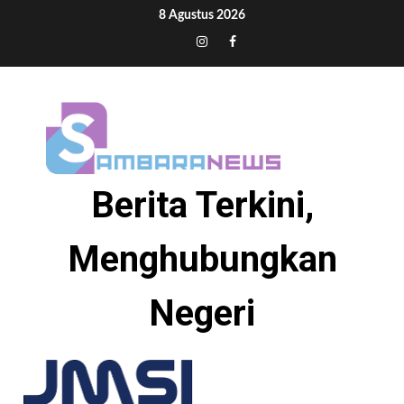
Skip
8 Agustus 2026
to
Tiktok
Instagram
Facebook
content
Berita Terkini,
Menghubungkan
Negeri