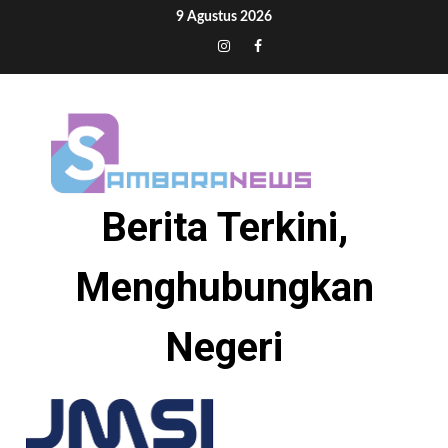
Skip
9 Agustus 2026
to
Tiktok
Instagram
Facebook
content
Berita Terkini,
Menghubungkan
Negeri