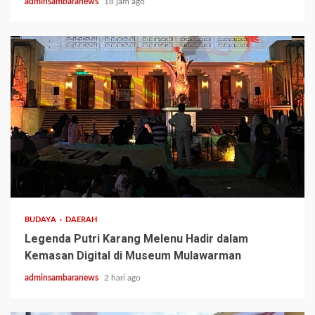
adminsambaranews
18 jam ago
3 min read
BUDAYA
DAERAH
Legenda Putri Karang Melenu Hadir dalam
Kemasan Digital di Museum Mulawarman
adminsambaranews
2 hari ago