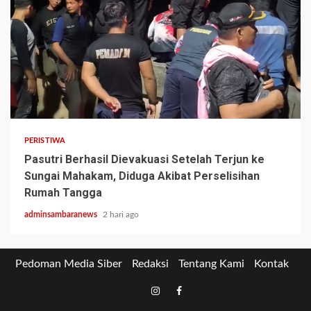
2 min read
PERISTIWA
Pasutri Berhasil Dievakuasi Setelah Terjun ke
Sungai Mahakam, Diduga Akibat Perselisihan
Rumah Tangga
adminsambaranews
2 hari ago
Pedoman Media Siber
Redaksi
Tentang Kami
Kontak
Tiktok
Instagram
Facebook