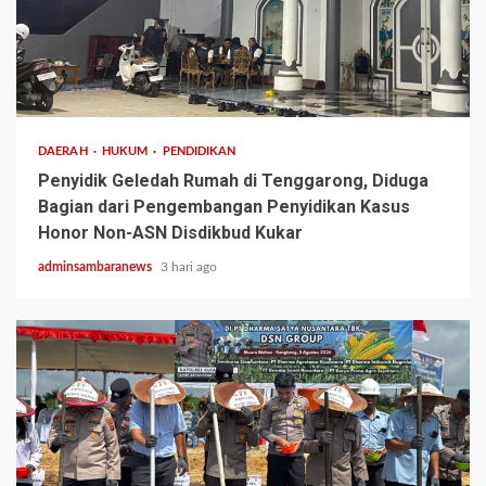
3 min read
DAERAH
HUKUM
PENDIDIKAN
Penyidik Geledah Rumah di Tenggarong, Diduga
Bagian dari Pengembangan Penyidikan Kasus
Honor Non-ASN Disdikbud Kukar
adminsambaranews
3 hari ago