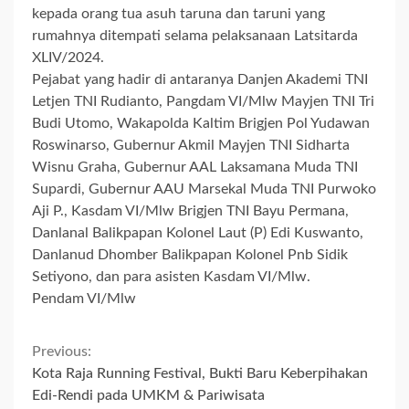
kepada orang tua asuh taruna dan taruni yang
rumahnya ditempati selama pelaksanaan Latsitarda
XLIV/2024.
Pejabat yang hadir di antaranya Danjen Akademi TNI
Letjen TNI Rudianto, Pangdam VI/Mlw Mayjen TNI Tri
Budi Utomo, Wakapolda Kaltim Brigjen Pol Yudawan
Roswinarso, Gubernur Akmil Mayjen TNI Sidharta
Wisnu Graha, Gubernur AAL Laksamana Muda TNI
Supardi, Gubernur AAU Marsekal Muda TNI Purwoko
Aji P., Kasdam VI/Mlw Brigjen TNI Bayu Permana,
Danlanal Balikpapan Kolonel Laut (P) Edi Kuswanto,
Danlanud Dhomber Balikpapan Kolonel Pnb Sidik
Setiyono, dan para asisten Kasdam VI/Mlw.
Pendam VI/Mlw
Continue
Previous:
Kota Raja Running Festival, Bukti Baru Keberpihakan
Reading
Edi-Rendi pada UMKM & Pariwisata