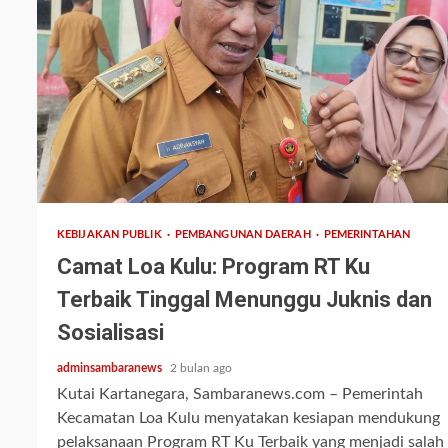
2 min read
KEBIJAKAN PUBLIK
PEMBANGUNAN DAERAH
PEMERINTAHAN
Camat Loa Kulu: Program RT Ku
Terbaik Tinggal Menunggu Juknis dan
Sosialisasi
adminsambaranews
2 bulan ago
Kutai Kartanegara, Sambaranews.com – Pemerintah
Kecamatan Loa Kulu menyatakan kesiapan mendukung
pelaksanaan Program RT Ku Terbaik yang menjadi salah