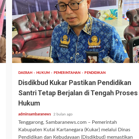
2 min read
DAERAH
HUKUM
PEMERINTAHAN
PENDIDIKAN
Disdikbud Kukar Pastikan Pendidikan
Santri Tetap Berjalan di Tengah Proses
Hukum
adminsambaranews
2 bulan ago
Tenggarong, Sambaranews.com – Pemerintah
Kabupaten Kutai Kartanegara (Kukar) melalui Dinas
Pendidikan dan Kebudayaan (Disdikbud) memastikan