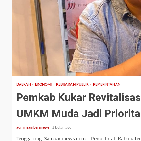
3 min read
DAERAH
EKONOMI
KEBIJAKAN PUBLIK
PEMERINTAHAN
Pemkab Kukar Revitalisas
UMKM Muda Jadi Priorita
adminsambaranews
1 bulan ago
Tenggarong, Sambaranews.com – Pemerintah Kabupaten K