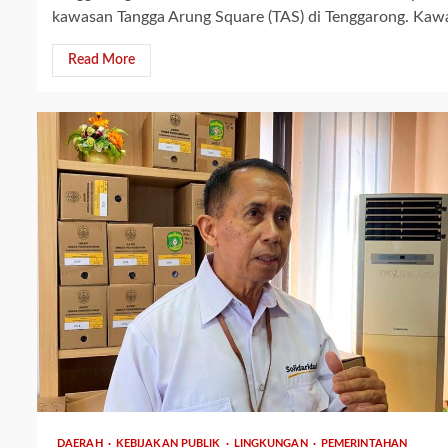
kawasan Tangga Arung Square (TAS) di Tenggarong. Kawa
Read More
3 min read
DAERAH
KEBIJAKAN PUBLIK
LINGKUNGAN
PEMERINTAHAN