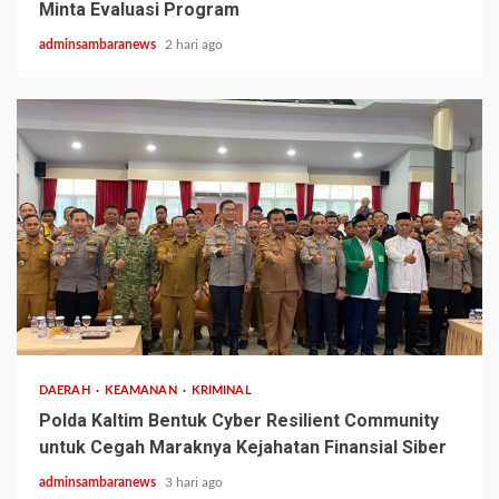
Minta Evaluasi Program
adminsambaranews
2 hari ago
2 min read
DAERAH
KEAMANAN
KRIMINAL
Polda Kaltim Bentuk Cyber Resilient Community
untuk Cegah Maraknya Kejahatan Finansial Siber
adminsambaranews
3 hari ago