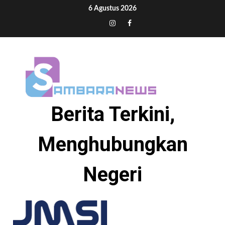
Skip
6 Agustus 2026
to
Tiktok
Instagram
Facebook
content
Berita Terkini,
Menghubungkan
Negeri