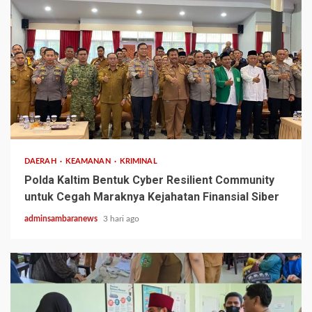
2 min read
DAERAH
KEAMANAN
KRIMINAL
Polda Kaltim Bentuk Cyber Resilient Community
untuk Cegah Maraknya Kejahatan Finansial Siber
adminsambaranews
3 hari ago