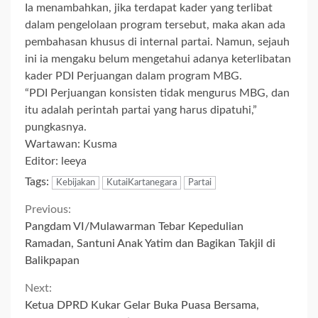
Ia menambahkan, jika terdapat kader yang terlibat
dalam pengelolaan program tersebut, maka akan ada
pembahasan khusus di internal partai. Namun, sejauh
ini ia mengaku belum mengetahui adanya keterlibatan
kader PDI Perjuangan dalam program MBG.
“PDI Perjuangan konsisten tidak mengurus MBG, dan
itu adalah perintah partai yang harus dipatuhi,”
pungkasnya.
Wartawan: Kusma
Editor: leeya
Tags:
Kebijakan
KutaiKartanegara
Partai
Continue
Previous:
Pangdam VI/Mulawarman Tebar Kepedulian
Reading
Ramadan, Santuni Anak Yatim dan Bagikan Takjil di
Balikpapan
Next:
Ketua DPRD Kukar Gelar Buka Puasa Bersama,