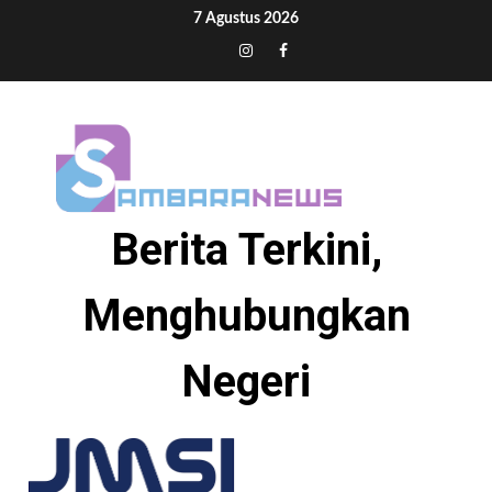
Skip
7 Agustus 2026
to
Tiktok
Instagram
Facebook
content
Berita Terkini,
Menghubungkan
Negeri