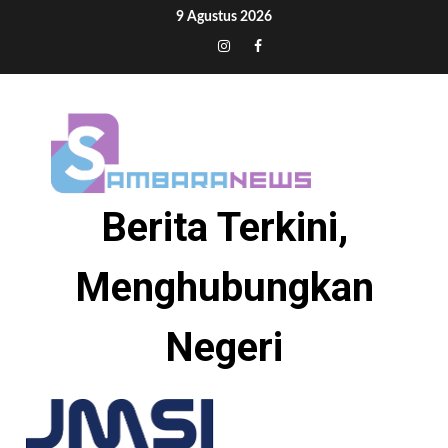
Skip
9 Agustus 2026
to
Tiktok
Instagram
Facebook
content
Berita Terkini,
Menghubungkan
Negeri