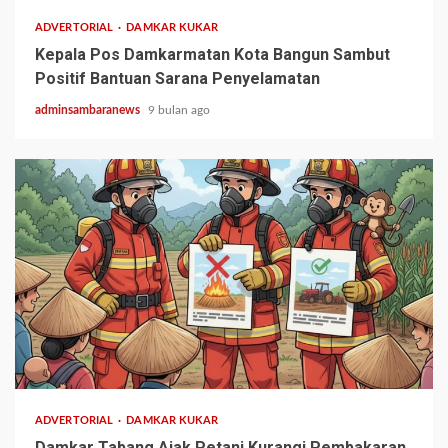
ADVERTORIAL
DAMKAR KUKAR
Kepala Pos Damkarmatan Kota Bangun Sambut
Positif Bantuan Sarana Penyelamatan
adminsambaranews
9 bulan ago
1 min read
ADVERTORIAL
DAMKAR KUKAR
Damkar Tabang Ajak Petani Kurangi Pembakaran