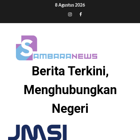
Skip
8 Agustus 2026
to
Tiktok
Instagram
Facebook
content
Berita Terkini,
Menghubungkan
Negeri