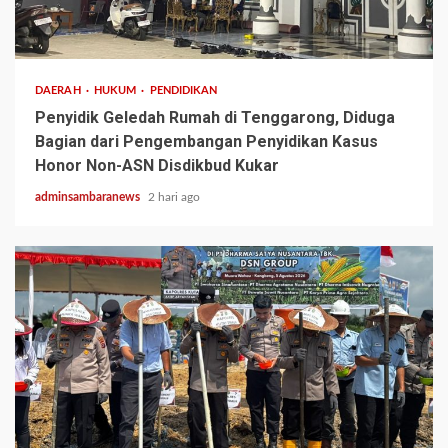
3 min read
DAERAH
HUKUM
PENDIDIKAN
Penyidik Geledah Rumah di Tenggarong, Diduga
Bagian dari Pengembangan Penyidikan Kasus
Honor Non-ASN Disdikbud Kukar
adminsambaranews
2 hari ago
2 min read