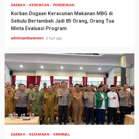
DAERAH
KESEHATAN
PENDIDIKAN
Korban Dugaan Keracunan Makanan MBG di
Sebulu Bertambah Jadi 85 Orang, Orang Tua
Minta Evaluasi Program
adminsambaranews
2 hari ago
2 min read
DAERAH
KEAMANAN
KRIMINAL