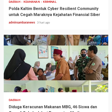
DAERAH
KEAMANAN
KRIMINAL
Polda Kaltim Bentuk Cyber Resilient Community
untuk Cegah Maraknya Kejahatan Finansial Siber
adminsambaranews
3 hari ago
2 min read
DAERAH
Diduga Keracunan Makanan MBG, 46 Siswa dan