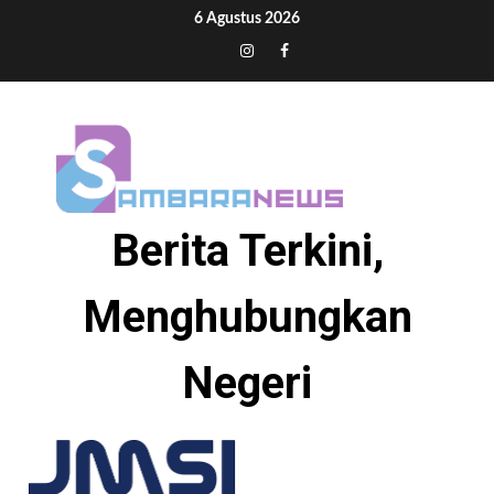
Skip
6 Agustus 2026
to
Tiktok
Instagram
Facebook
content
Berita Terkini,
Menghubungkan
Negeri